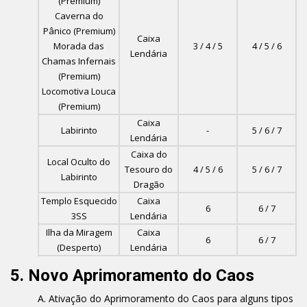
(Premium)
Caverna do
Pânico (Premium)
Caixa
Morada das
3 / 4 / 5
4 / 5 / 6
Lendária
Chamas Infernais
(Premium)
Locomotiva Louca
(Premium)
Caixa
Labirinto
-
5 / 6 / 7
Lendária
Caixa do
Local Oculto do
Tesouro do
4 / 5 / 6
5 / 6 / 7
Labirinto
Dragão
Templo Esquecido
Caixa
6
6 / 7
3SS
Lendária
Ilha da Miragem
Caixa
6
6 / 7
(Desperto)
Lendária
5. Novo Aprimoramento do Caos
Ativação do Aprimoramento do Caos para alguns tipos