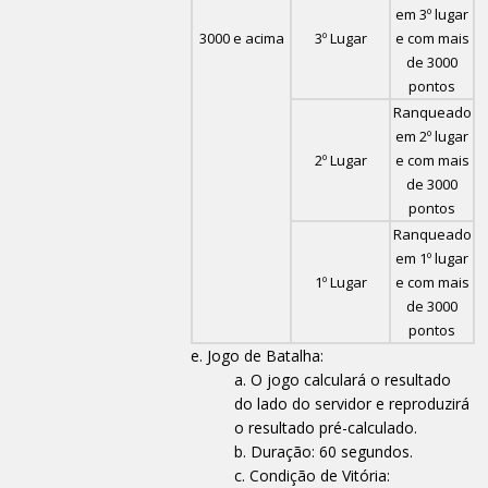
em 3º lugar
3000 e acima
3º Lugar
e com mais
de 3000
pontos
Ranqueado
em 2º lugar
2º Lugar
e com mais
de 3000
pontos
Ranqueado
em 1º lugar
1º Lugar
e com mais
de 3000
pontos
Jogo de Batalha:
O jogo calculará o resultado
do lado do servidor e reproduzirá
o resultado pré-calculado.
Duração: 60 segundos.
Condição de Vitória: