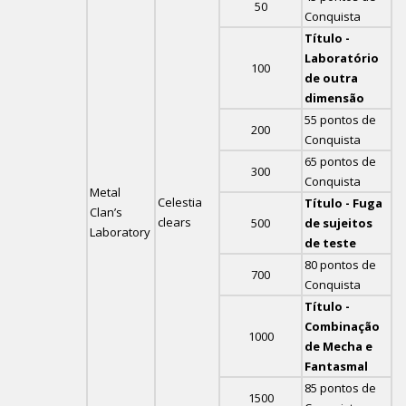
50
Conquista
Título -
Laboratório
100
de outra
dimensão
55 pontos de
200
Conquista
65 pontos de
300
Conquista
Metal
Celestia
Título - Fuga
Clan’s
clears
500
de sujeitos
Laboratory
de teste
80 pontos de
700
Conquista
Título -
Combinação
1000
de Mecha e
Fantasmal
85 pontos de
1500