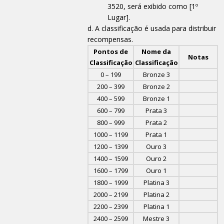
3520, será exibido como [1º
Lugar].
A classificação é usada para distribuir
recompensas.
Pontos de
Nome da
Notas
Classificação
Classificação
0 – 199
Bronze 3
200 – 399
Bronze 2
400 – 599
Bronze 1
600 – 799
Prata 3
800 – 999
Prata 2
1000 – 1199
Prata 1
1200 – 1399
Ouro 3
1400 – 1599
Ouro 2
1600 – 1799
Ouro 1
1800 – 1999
Platina 3
2000 – 2199
Platina 2
2200 – 2399
Platina 1
2400 – 2599
Mestre 3